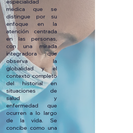
especialidad
médica que se
distingue por su
enfoque en la
atención centrada
en las personas,
con una mirada
integradora que
observa la
globalidad y el
contexto completo
del historial en
situaciones de
salud y
enfermedad que
ocurren a lo largo
de la vida. Se
concibe como una