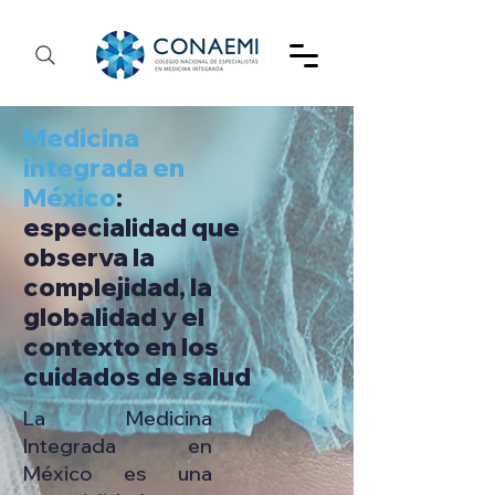
Medicina
integrada en
México
:
especialidad que
observa la
complejidad, la
globalidad y el
contexto en los
cuidados de salud
La Medicina
Integrada en
México es una