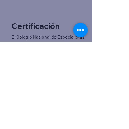
Certificación
El Colegio Nacional de Especialistas
en Medicina Integrada (CONAEMI)
como cuerpo colegiado representa,
defiende y promueve la práctica
profesional de sus egresados.
Certificarse
Contacto
552 859 9824